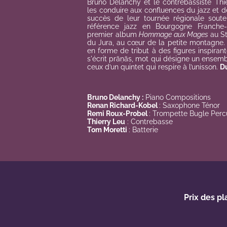
Bruno Delanchy et le contrebassiste Thi
les conduire aux confluences du jazz et
succès de leur tournée régionale sout
référence jazz en Bourgogne Franche-C
premier album
Hommage aux Mages
au S
du Jura, au cœur de la petite montagne.
en forme de tribut à des figures inspiran
s'écrit prāṇās, mot qui désigne un ensembl
ceux d’un quintet qui respire à l’unisson.
Du
Bruno Delanchy :
Piano Compositions
Renan Richard-Kobel
: Saxophone Ténor
Remi Roux-Probel
: Trompette Bugle Perc
Thierry Leu
: Contrebasse
Tom Moretti
: Batterie
Prix des pl