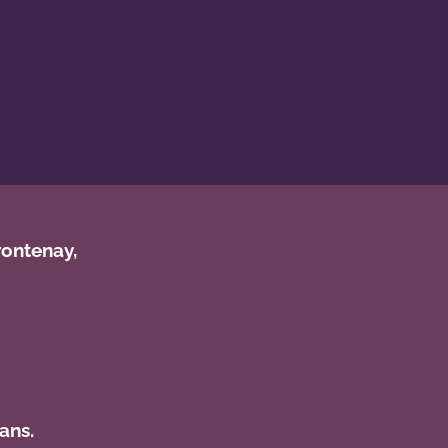
rontenay,
ans.