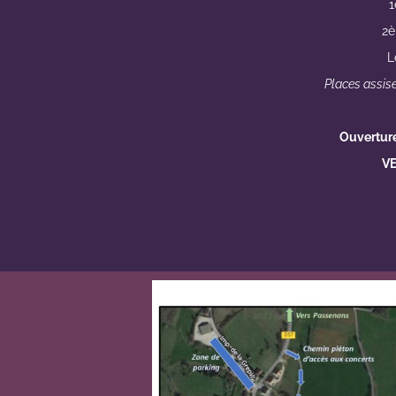
1
2è
L
Places assise
Ouverture 
VE