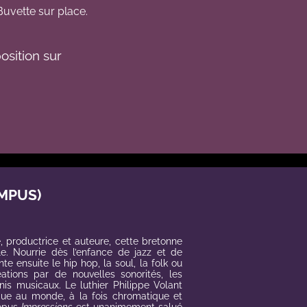
Buvette sur place.
osition sur
MPUS)
, productrice et auteure, cette bretonne
le. Nourrie dès l’enfance de jazz et de
e ensuite le hip hop, la soul, la folk ou
éations par de nouvelles sonorités, les
vnis musicaux. Le
luthier
Philippe Volant
que au monde, à la fois chromatique et