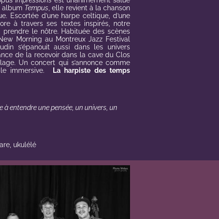
 opus
Impressions
est unanimement salué
me album
Tempus
, elle revient à la chanson
ue. Escortée d’une harpe celtique, d’une
lore à travers ses textes inspirés, notre
à prendre le nôtre. Habituée des scènes
du New Morning au
Montreux Jazz Festival
rudin s’épanouit aussi dans les univers
hance de la recevoir dans la cave du Clos
illage. Un concert qui s’annonce comme
cale immersive.
La
harpiste des temps
e à entendre une pensée, un univers, un
are, ukulélé