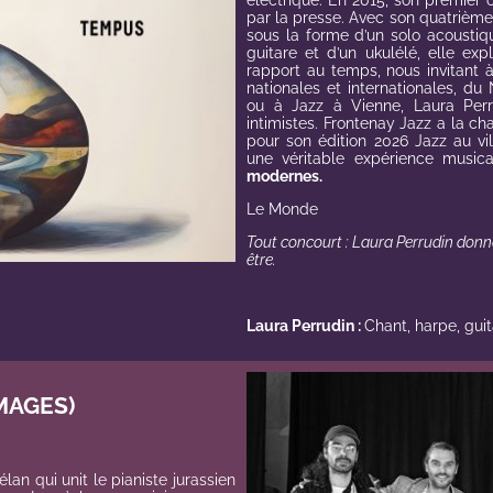
électrique. En 2015, son premier
par la presse. Avec son quatriè
sous la forme d’un solo acoustiq
guitare et d’un ukulélé, elle exp
rapport au temps, nous invitant 
nationales et internationales, 
ou à
Jazz à Vienne
, Laura Per
intimistes. Frontenay Jazz a la c
pour son édition 2026 Jazz au v
une véritable expérience musi
modernes.
Le Monde
Tout concourt : Laura Perrudin donn
être.
Laura Perrudin :
Chant, harpe, guit
MAGES)
 élan qui unit le pianiste jurassien