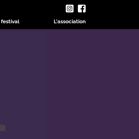
 festival
L'association